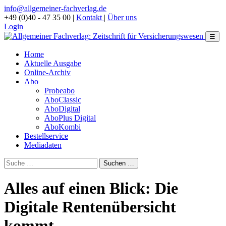
info@allgemeiner-fachverlag.de
+49 (0)40 - 47 35 00
|
Kontakt
|
Über uns
Login
☰
Home
Aktuelle Ausgabe
Online-Archiv
Abo
Probeabo
AboClassic
AboDigital
AboPlus Digital
AboKombi
Bestellservice
Mediadaten
Alles auf einen Blick: Die
Digitale Rentenübersicht
kommt