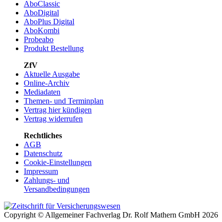
AboClassic
AboDigital
AboPlus Digital
AboKombi
Probeabo
Produkt Bestellung
ZfV
Aktuelle Ausgabe
Online-Archiv
Mediadaten
Themen- und Terminplan
Vertrag hier kündigen
Vertrag widerrufen
Rechtliches
AGB
Datenschutz
Cookie-Einstellungen
Impressum
Zahlungs- und
Versandbedingungen
Copyright © Allgemeiner Fachverlag Dr. Rolf Mathern GmbH 2026