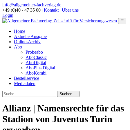
info@allgemeiner-fachverlag.de
+49 (0)40 - 47 35 00
|
Kontakt
|
Über uns
Login
☰
Home
Aktuelle Ausgabe
Online-Archiv
Abo
Probeabo
AboClassic
AboDigital
AboPlus Digital
AboKombi
Bestellservice
Mediadaten
Allianz | Namensrechte für das
Stadion von Juventus Turin
erworben