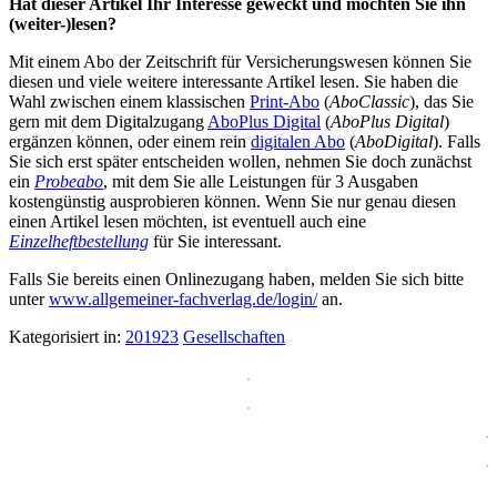
Hat dieser Artikel Ihr Interesse geweckt und möchten Sie ihn
(weiter-)lesen?
Mit einem Abo der Zeitschrift für Versicherungswesen können Sie
diesen und viele weitere interessante Artikel lesen. Sie haben die
Wahl zwischen einem klassischen
Print-Abo
(
AboClassic
), das Sie
gern mit dem Digitalzugang
AboPlus Digital
(
AboPlus Digital
)
ergänzen können, oder einem rein
digitalen Abo
(
AboDigital
). Falls
Sie sich erst später entscheiden wollen, nehmen Sie doch zunächst
ein
Probeabo
, mit dem Sie alle Leistungen für 3 Ausgaben
kostengünstig ausprobieren können. Wenn Sie nur genau diesen
einen Artikel lesen möchten, ist eventuell auch eine
Einzelheftbestellung
für Sie interessant.
Falls Sie bereits einen Onlinezugang haben, melden Sie sich bitte
unter
www.allgemeiner-fachverlag.de/login/
an.
Kategorisiert in:
201923
Gesellschaften