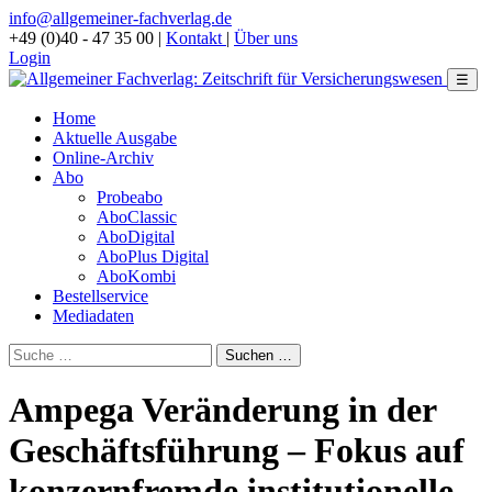
info@allgemeiner-fachverlag.de
+49 (0)40 - 47 35 00
|
Kontakt
|
Über uns
Login
☰
Home
Aktuelle Ausgabe
Online-Archiv
Abo
Probeabo
AboClassic
AboDigital
AboPlus Digital
AboKombi
Bestellservice
Mediadaten
Ampega Veränderung in der
Geschäftsführung – Fokus auf
konzernfremde institutionelle