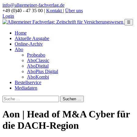
info@allgemeiner-fachverlag.de
+49 (0)40 - 47 35 00
|
Kontakt
|
Über uns
Login
☰
Home
Aktuelle Ausgabe
Online-Archiv
Abo
Probeabo
AboClassic
AboDigital
AboPlus Digital
AboKombi
Bestellservice
Mediadaten
Aon | Head of M&A Cyber für
die DACH-Region