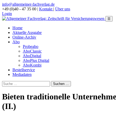
info@allgemeiner-fachverlag.de
+49 (0)40 - 47 35 00
|
Kontakt
|
Über uns
Login
☰
Home
Aktuelle Ausgabe
Online-Archiv
Abo
Probeabo
AboClassic
AboDigital
AboPlus Digital
AboKombi
Bestellservice
Mediadaten
Bieten traditionelle Unternehm
(II.)