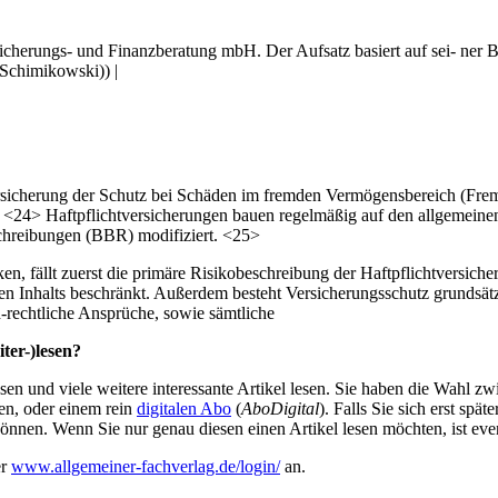
sicherungs- und Finanzberatung mbH. Der Aufsatz basiert auf sei- ner
Schimikowski)) |
rsicherung der Schutz bei Schäden im fremden Vermögensbereich (Fremd
g. <24> Haftpflichtversicherungen bauen regelmäßig auf den allgemein
hreibungen (BBR) modifiziert. <25>
iken, fällt zuerst die primäre Risikobeschreibung der Haftpflichtvers
chen Inhalts beschränkt. Außerdem besteht Versicherungsschutz grunds
-rechtliche Ansprüche, sowie sämtliche
ter-)lesen?
en und viele weitere interessante Artikel lesen. Sie haben die Wahl z
en, oder einem rein
digitalen Abo
(
AboDigital
). Falls Sie sich erst sp
önnen. Wenn Sie nur genau diesen einen Artikel lesen möchten, ist eve
er
www.allgemeiner-fachverlag.de/login/
an.