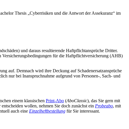
 Bachelor Thesis „Cyberrisiken und die Antwort der Assekuranz“ im
schäden) und daraus resultierende Haftpflichtansprüche Dritter.
en Versicherungsbedingungen für die Haftpflichtversicherung (AHB)
icherung auf. Demnach wird ihre Deckung auf Schadenersatzansprüche
ätzlich nur bei Inanspruchnahme aufgrund von Personen-, Sach- und
wischen einem klassischen
Print-Abo
(
AboClassic
), das Sie gern mit
äter entscheiden wollen, nehmen Sie doch zunächst ein
Probeabo
, mit
ntuell auch eine
Einzelheftbestellung
für Sie interessant.