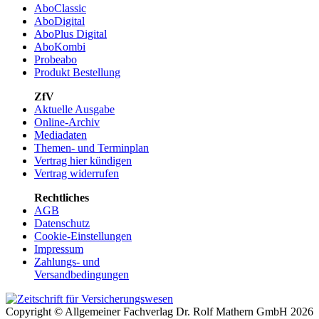
AboClassic
AboDigital
AboPlus Digital
AboKombi
Probeabo
Produkt Bestellung
ZfV
Aktuelle Ausgabe
Online-Archiv
Mediadaten
Themen- und Terminplan
Vertrag hier kündigen
Vertrag widerrufen
Rechtliches
AGB
Datenschutz
Cookie-Einstellungen
Impressum
Zahlungs- und
Versandbedingungen
Copyright © Allgemeiner Fachverlag Dr. Rolf Mathern GmbH 2026