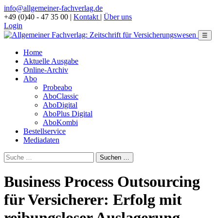
info@allgemeiner-fachverlag.de
+49 (0)40 - 47 35 00
|
Kontakt
|
Über uns
Login
☰
Home
Aktuelle Ausgabe
Online-Archiv
Abo
Probeabo
AboClassic
AboDigital
AboPlus Digital
AboKombi
Bestellservice
Mediadaten
Business Process Outsourcing
für Versicherer: Erfolg mit
reibungsloser Auslagerung