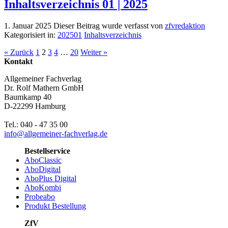
Inhaltsverzeichnis 01 | 2025
1. Januar 2025
Dieser Beitrag wurde verfasst von
zfvredaktion
Kategorisiert in:
202501
Inhaltsverzeichnis
« Zurück
1
2
3
4
…
20
Weiter »
Kontakt
Allgemeiner Fachverlag
Dr. Rolf Mathern GmbH
Baumkamp 40
D-22299 Hamburg
Tel.: 040 - 47 35 00
info@allgemeiner-fachverlag.de
Bestellservice
AboClassic
AboDigital
AboPlus Digital
AboKombi
Probeabo
Produkt Bestellung
ZfV