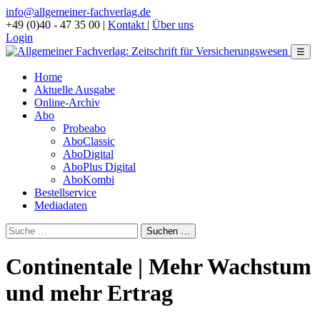
info@allgemeiner-fachverlag.de
+49 (0)40 - 47 35 00
|
Kontakt
|
Über uns
Login
☰
Home
Aktuelle Ausgabe
Online-Archiv
Abo
Probeabo
AboClassic
AboDigital
AboPlus Digital
AboKombi
Bestellservice
Mediadaten
Continentale | Mehr Wachstum
und mehr Ertrag