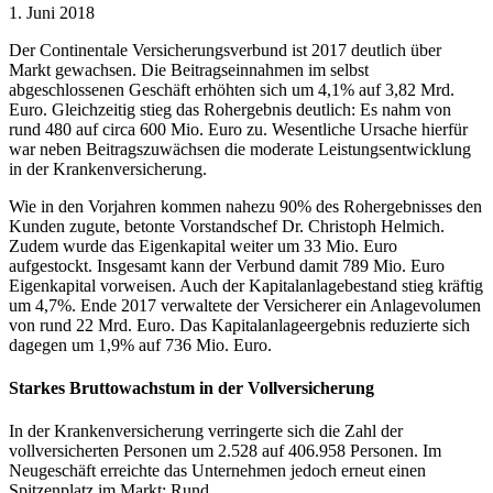
1. Juni 2018
Der Continentale Versicherungsverbund ist 2017 deutlich über
Markt gewachsen. Die Beitragseinnahmen im selbst
abgeschlossenen Geschäft erhöhten sich um 4,1% auf 3,82 Mrd.
Euro. Gleichzeitig stieg das Rohergebnis deutlich: Es nahm von
rund 480 auf circa 600 Mio. Euro zu. Wesentliche Ursache hierfür
war neben Beitragszuwächsen die moderate Leistungsentwicklung
in der Krankenversicherung.
Wie in den Vorjahren kommen nahezu 90% des Rohergebnisses den
Kunden zugute, betonte Vorstandschef Dr. Christoph Helmich.
Zudem wurde das Eigenkapital weiter um 33 Mio. Euro
aufgestockt. Insgesamt kann der Verbund damit 789 Mio. Euro
Eigenkapital vorweisen. Auch der Kapitalanlagebestand stieg kräftig
um 4,7%. Ende 2017 verwaltete der Versicherer ein Anlagevolumen
von rund 22 Mrd. Euro. Das Kapitalanlageergebnis reduzierte sich
dagegen um 1,9% auf 736 Mio. Euro.
Starkes Bruttowachstum in der Vollversicherung
In der Krankenversicherung verringerte sich die Zahl der
vollversicherten Personen um 2.528 auf 406.958 Personen. Im
Neugeschäft erreichte das Unternehmen jedoch erneut einen
Spitzenplatz im Markt: Rund