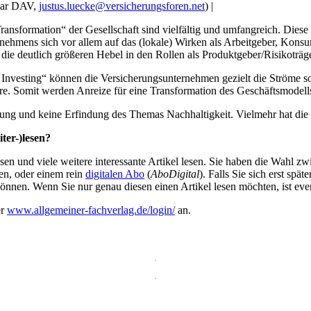
tuar DAV,
justus.luecke@versicherungsforen.net
) |
ansformation“ der Gesellschaft sind vielfältig und umfangreich. Diese 
nehmens sich vor allem auf das (lokale) Wirken als Arbeitgeber, Konsu
die deutlich größeren Hebel in den Rollen als Produktgeber/Risikoträger 
Investing“ können die Versicherungsunternehmen gezielt die Ströme so
re. Somit werden Anreize für eine Transformation des Geschäftsmodells
ung und keine Erfindung des Themas Nachhaltigkeit. Vielmehr hat die
ter-)lesen?
en und viele weitere interessante Artikel lesen. Sie haben die Wahl z
en, oder einem rein
digitalen Abo
(
AboDigital
). Falls Sie sich erst sp
önnen. Wenn Sie nur genau diesen einen Artikel lesen möchten, ist eve
er
www.allgemeiner-fachverlag.de/login/
an.