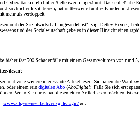
d Cyberattacken ein hoher Stellenwert eingeräumt. Das schließt die 
d kirchlicher Institutionen, hat mittlerweile für ihre Kunden in diese
it mehr als verdoppelt.
esen und der Sozialwirtschaft angesiedelt ist“, sagt Detlev Hrycej, Le
wesens und der Sozialwirtschaft gebe es in dieser Hinsicht einen rap
be bisher fast 500 Schadenfälle mit einem Gesamtvolumen von rund 5
ter-)lesen?
en und viele weitere interessante Artikel lesen. Sie haben die Wahl z
en, oder einem rein
digitalen Abo
(
AboDigital
). Falls Sie sich erst sp
önnen. Wenn Sie nur genau diesen einen Artikel lesen möchten, ist eve
er
www.allgemeiner-fachverlag.de/login/
an.