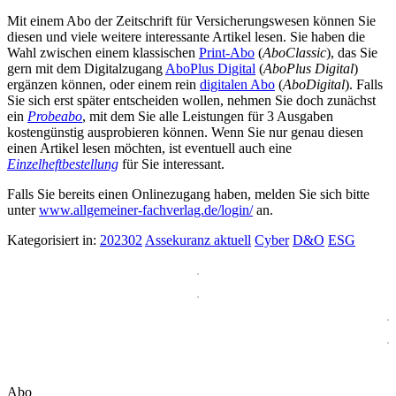
Mit einem Abo der Zeitschrift für Versicherungswesen können Sie
diesen und viele weitere interessante Artikel lesen. Sie haben die
Wahl zwischen einem klassischen
Print-Abo
(
AboClassic
), das Sie
gern mit dem Digitalzugang
AboPlus Digital
(
AboPlus Digital
)
ergänzen können, oder einem rein
digitalen Abo
(
AboDigital
). Falls
Sie sich erst später entscheiden wollen, nehmen Sie doch zunächst
ein
Probeabo
, mit dem Sie alle Leistungen für 3 Ausgaben
kostengünstig ausprobieren können. Wenn Sie nur genau diesen
einen Artikel lesen möchten, ist eventuell auch eine
Einzelheftbestellung
für Sie interessant.
Falls Sie bereits einen Onlinezugang haben, melden Sie sich bitte
unter
www.allgemeiner-fachverlag.de/login/
an.
Kategorisiert in:
202302
Assekuranz aktuell
Cyber
D&O
ESG
Abo