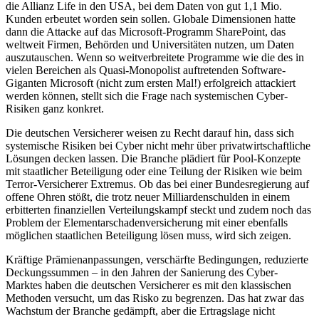
die Allianz Life in den USA, bei dem Daten von gut 1,1 Mio.
Kunden erbeutet worden sein sollen. Globale Dimensionen hatte
dann die Attacke auf das Microsoft-Programm SharePoint, das
weltweit Firmen, Behörden und Universitäten nutzen, um Daten
auszutauschen. Wenn so weitverbreitete Programme wie die des in
vielen Bereichen als Quasi-Monopolist auftretenden Software-
Giganten Microsoft (nicht zum ersten Mal!) erfolgreich attackiert
werden können, stellt sich die Frage nach systemischen Cyber-
Risiken ganz konkret.
Die deutschen Versicherer weisen zu Recht darauf hin, dass sich
systemische Risiken bei Cyber nicht mehr über privatwirtschaftliche
Lösungen decken lassen. Die Branche plädiert für Pool-Konzepte
mit staatlicher Beteiligung oder eine Teilung der Risiken wie beim
Terror-Versicherer Extremus. Ob das bei einer Bundesregierung auf
offene Ohren stößt, die trotz neuer Milliardenschulden in einem
erbitterten finanziellen Verteilungskampf steckt und zudem noch das
Problem der Elementarschadenversicherung mit einer ebenfalls
möglichen staatlichen Beteiligung lösen muss, wird sich zeigen.
Kräftige Prämienanpassungen, verschärfte Bedingungen, reduzierte
Deckungssummen – in den Jahren der Sanierung des Cyber-
Marktes haben die deutschen Versicherer es mit den klassischen
Methoden versucht, um das Risko zu begrenzen. Das hat zwar das
Wachstum der Branche gedämpft, aber die Ertragslage nicht