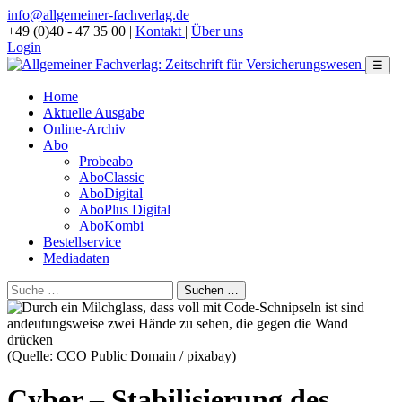
info@allgemeiner-fachverlag.de
+49 (0)40 - 47 35 00
|
Kontakt
|
Über uns
Login
☰
Home
Aktuelle Ausgabe
Online-Archiv
Abo
Probeabo
AboClassic
AboDigital
AboPlus Digital
AboKombi
Bestellservice
Mediadaten
(Quelle: CCO Public Domain / pixabay)
Cyber – Stabilisierung des