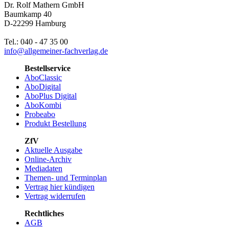
Dr. Rolf Mathern GmbH
Baumkamp 40
D-22299 Hamburg
Tel.: 040 - 47 35 00
info@allgemeiner-fachverlag.de
Bestellservice
AboClassic
AboDigital
AboPlus Digital
AboKombi
Probeabo
Produkt Bestellung
ZfV
Aktuelle Ausgabe
Online-Archiv
Mediadaten
Themen- und Terminplan
Vertrag hier kündigen
Vertrag widerrufen
Rechtliches
AGB