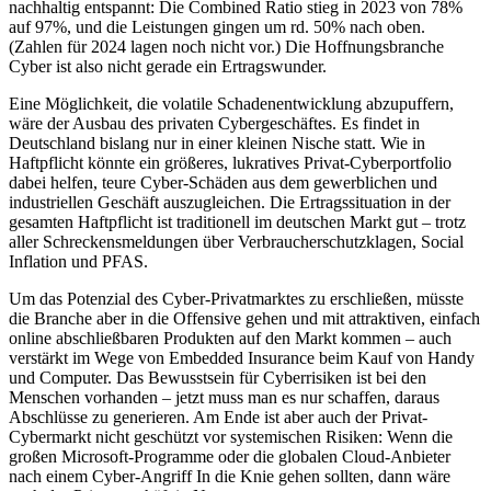
nachhaltig entspannt: Die Combined Ratio stieg in 2023 von 78%
auf 97%, und die Leistungen gingen um rd. 50% nach oben.
(Zahlen für 2024 lagen noch nicht vor.) Die Hoffnungsbranche
Cyber ist also nicht gerade ein Ertragswunder.
Eine Möglichkeit, die volatile Schadenentwicklung abzupuffern,
wäre der Ausbau des privaten Cybergeschäftes. Es findet in
Deutschland bislang nur in einer kleinen Nische statt. Wie in
Haftpflicht könnte ein größeres, lukratives Privat-Cyberportfolio
dabei helfen, teure Cyber-Schäden aus dem gewerblichen und
industriellen Geschäft auszugleichen. Die Ertragssituation in der
gesamten Haftpflicht ist traditionell im deutschen Markt gut – trotz
aller Schreckensmeldungen über Verbraucherschutzklagen, Social
Inflation und PFAS.
Um das Potenzial des Cyber-Privatmarktes zu erschließen, müsste
die Branche aber in die Offensive gehen und mit attraktiven, einfach
online abschließbaren Produkten auf den Markt kommen – auch
verstärkt im Wege von Embedded Insurance beim Kauf von Handy
und Computer. Das Bewusstsein für Cyberrisiken ist bei den
Menschen vorhanden – jetzt muss man es nur schaffen, daraus
Abschlüsse zu generieren. Am Ende ist aber auch der Privat-
Cybermarkt nicht geschützt vor systemischen Risiken: Wenn die
großen Microsoft-Programme oder die globalen Cloud-Anbieter
nach einem Cyber-Angriff In die Knie gehen sollten, dann wäre