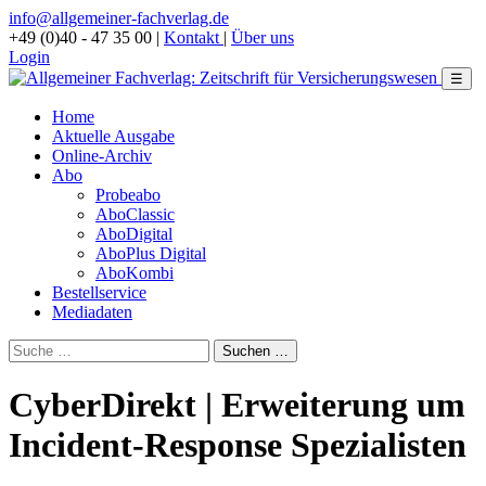
info@allgemeiner-fachverlag.de
+49 (0)40 - 47 35 00
|
Kontakt
|
Über uns
Login
☰
Home
Aktuelle Ausgabe
Online-Archiv
Abo
Probeabo
AboClassic
AboDigital
AboPlus Digital
AboKombi
Bestellservice
Mediadaten
CyberDirekt | Erweiterung um
Incident-Response Spezialisten