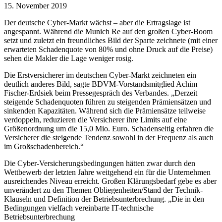
15. November 2019
Der deutsche Cyber-Markt wächst – aber die Ertragslage ist
angespannt. Während die Munich Re auf den großen Cyber-Boom
setzt und zuletzt ein freundliches Bild der Sparte zeichnete (mit einer
erwarteten Schadenquote von 80% und ohne Druck auf die Preise)
sehen die Makler die Lage weniger rosig.
Die Erstversicherer im deutschen Cyber-Markt zeichneten ein
deutlich anderes Bild, sagte BDVM-Vorstandsmitglied Achim
Fischer-Erdsiek beim Pressegespräch des Verbandes. „Derzeit
steigende Schadenquoten führen zu steigenden Prämiensätzen und
sinkenden Kapazitäten. Während sich die Prämiensätze teilweise
verdoppeln, reduzieren die Versicherer ihre Limits auf eine
Größenordnung um die 15,0 Mio. Euro. Schadenseitig erfahren die
Versicherer die steigende Tendenz sowohl in der Frequenz als auch
im Großschadenbereich.“
Die Cyber-Versicherungsbedingungen hätten zwar durch den
Wettbewerb der letzten Jahre weitgehend ein für die Unternehmen
ausreichendes Niveau erreicht. Großen Klärungsbedarf gebe es aber
unverändert zu den Themen Obliegenheiten/Stand der Technik-
Klauseln und Definition der Betriebsunterbrechung. „Die in den
Bedingungen vielfach vereinbarte IT-technische
Betriebsunterbrechung