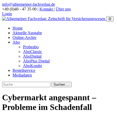
info@allgemeiner-fachverlag.de
+49 (0)40 - 47 35 00
|
Kontakt
|
Über uns
Login
☰
Home
Aktuelle Ausgabe
Online-Archiv
Abo
Probeabo
AboClassic
AboDigital
AboPlus Digital
AboKombi
Bestellservice
Mediadaten
Cybermarkt angespannt –
Probleme im Schadenfall