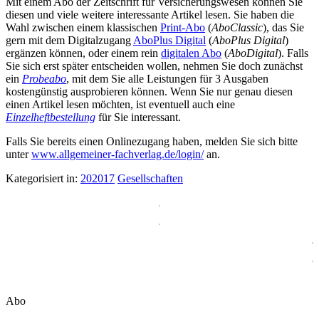
Mit einem Abo der Zeitschrift für Versicherungswesen können Sie
diesen und viele weitere interessante Artikel lesen. Sie haben die
Wahl zwischen einem klassischen
Print-Abo
(
AboClassic
), das Sie
gern mit dem Digitalzugang
AboPlus Digital
(
AboPlus Digital
)
ergänzen können, oder einem rein
digitalen Abo
(
AboDigital
). Falls
Sie sich erst später entscheiden wollen, nehmen Sie doch zunächst
ein
Probeabo
, mit dem Sie alle Leistungen für 3 Ausgaben
kostengünstig ausprobieren können. Wenn Sie nur genau diesen
einen Artikel lesen möchten, ist eventuell auch eine
Einzelheftbestellung
für Sie interessant.
Falls Sie bereits einen Onlinezugang haben, melden Sie sich bitte
unter
www.allgemeiner-fachverlag.de/login/
an.
Kategorisiert in:
202017
Gesellschaften
Abo