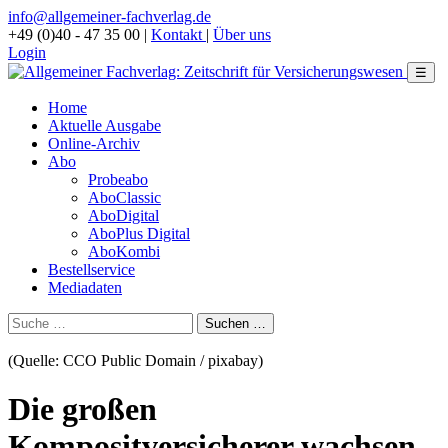
info@allgemeiner-fachverlag.de
+49 (0)40 - 47 35 00
|
Kontakt
|
Über uns
Login
☰
Home
Aktuelle Ausgabe
Online-Archiv
Abo
Probeabo
AboClassic
AboDigital
AboPlus Digital
AboKombi
Bestellservice
Mediadaten
(Quelle: CCO Public Domain / pixabay)
Die großen
Kompositversicherer wachsen