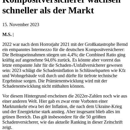
schneller als der Markt
15. November 2023
M.S.
|
2022 war nach dem Horrorjahr 2021 mit der Großkatastrophe Bernd
ein entspanntes Intermezzo für die deutschen Kompositversicherer:
Die Beitragseinnahmen stiegen um 4,4%; die Combined Ratio ging
kräftig auf angenehme 94,6% zurück. Es könnte aber vorerst das
letzte entspannte Jahr für die Schaden-/Unfallversicherer gewesen
sein: 2023 schlägt die Schadeninflation in Schlüsselsparten wie Kfz
und Wohngebäude voll durch und dürfte für tiefrote technische
Ergebnisse sorgen. Die Prämienentwicklung wird mit der
Schadenentwicklung nicht mithalten können.
Vor diesem Hintergrund erscheinen die 2022er-Zahlen noch wie aus
einer anderen Welt. Hier gab es zwar erste Vorboten einer
Marktumkehr etwa bei der Inflation, die nach dem Ukraine-Krieg
und der Energiekrise stark anstieg. Aber insgesamt blieb alles im
grünen Bereich. Das gilt insbesondere für die 50 größten
Schadenversicherer, wie das aktuelle Ranking in dieser Zeitschrift
zeigt.