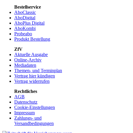
Bestellservice
AboClassic
AboDigital
AboPlus Digital
AboKombi
Probeabo
Produkt Bestellung
ZfV
Aktuelle Ausgabe
Online-Archiv
Mediadaten
Themen- und Terminplan
Vertrag hier kündigen
Vertrag widerrufen
Rechtliches
AGB
Datenschutz
Cookie-Einstellungen
Impressum
Zahlungs- und
Versandbedingungen