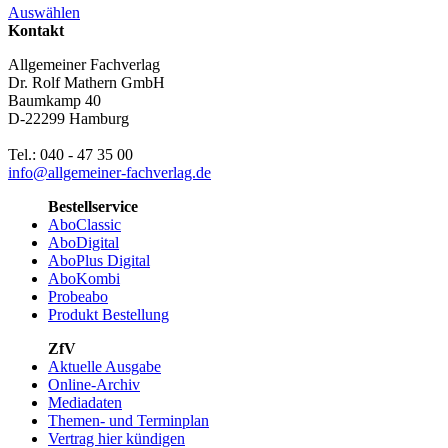
Auswählen
Kontakt
Allgemeiner Fachverlag
Dr. Rolf Mathern GmbH
Baumkamp 40
D-22299 Hamburg
Tel.: 040 - 47 35 00
info@allgemeiner-fachverlag.de
Bestellservice
AboClassic
AboDigital
AboPlus Digital
AboKombi
Probeabo
Produkt Bestellung
ZfV
Aktuelle Ausgabe
Online-Archiv
Mediadaten
Themen- und Terminplan
Vertrag hier kündigen