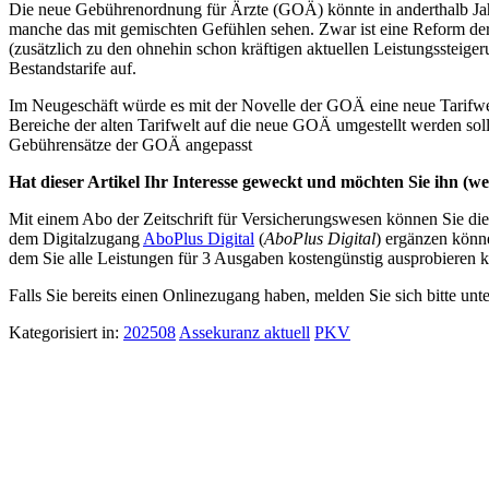
Die neue Gebührenordnung für Ärzte (GOÄ) könnte in anderthalb Jahr
manche das mit gemischten Gefühlen sehen. Zwar ist eine Reform der
(zusätzlich zu den ohnehin schon kräftigen aktuellen Leistungssteig
Bestandstarife auf.
Im Neugeschäft würde es mit der Novelle der GOÄ eine neue Tarifwelt
Bereiche der alten Tarifwelt auf die neue GOÄ umgestellt werden soll
Gebührensätze der GOÄ angepasst
Hat dieser Artikel Ihr Interesse geweckt und möchten Sie ihn (wei
Mit einem Abo der Zeitschrift für Versicherungswesen können Sie dies
dem Digitalzugang
AboPlus Digital
(
AboPlus Digital
) ergänzen könn
dem Sie alle Leistungen für 3 Ausgaben kostengünstig ausprobieren k
Falls Sie bereits einen Onlinezugang haben, melden Sie sich bitte unt
Kategorisiert in:
202508
Assekuranz aktuell
PKV