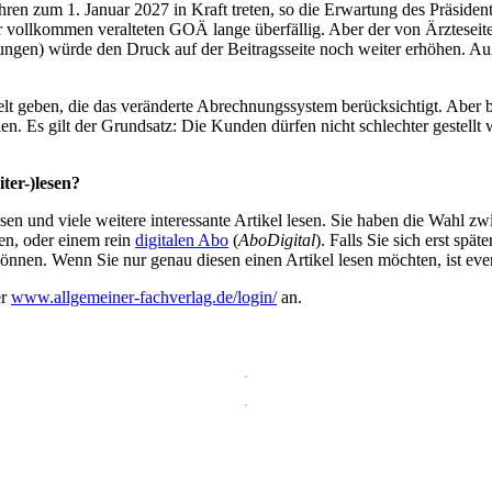
en zum 1. Januar 2027 in Kraft treten, so die Erwartung des Präside
 vollkommen veralteten GOÄ lange überfällig. Aber der von Ärzteseit
erungen) würde den Druck auf der Beitragsseite noch weiter erhöhen. A
 geben, die das veränderte Abrechnungssystem berücksichtigt. Aber bei
en. Es gilt der Grundsatz: Die Kunden dürfen nicht schlechter gestellt
ter-)lesen?
en und viele weitere interessante Artikel lesen. Sie haben die Wahl z
en, oder einem rein
digitalen Abo
(
AboDigital
). Falls Sie sich erst sp
önnen. Wenn Sie nur genau diesen einen Artikel lesen möchten, ist eve
er
www.allgemeiner-fachverlag.de/login/
an.