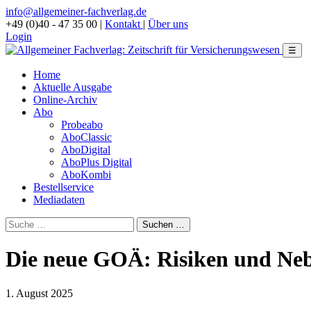
info@allgemeiner-fachverlag.de
+49 (0)40 - 47 35 00
|
Kontakt
|
Über uns
Login
☰
Home
Aktuelle Ausgabe
Online-Archiv
Abo
Probeabo
AboClassic
AboDigital
AboPlus Digital
AboKombi
Bestellservice
Mediadaten
Die neue GOÄ: Risiken und Ne
1. August 2025