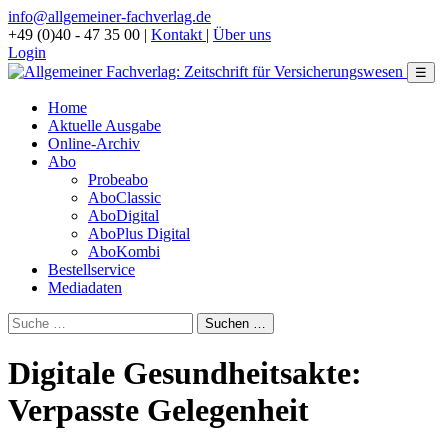
info@allgemeiner-fachverlag.de
+49 (0)40 - 47 35 00
|
Kontakt
|
Über uns
Login
☰
Home
Aktuelle Ausgabe
Online-Archiv
Abo
Probeabo
AboClassic
AboDigital
AboPlus Digital
AboKombi
Bestellservice
Mediadaten
Digitale Gesundheitsakte:
Verpasste Gelegenheit