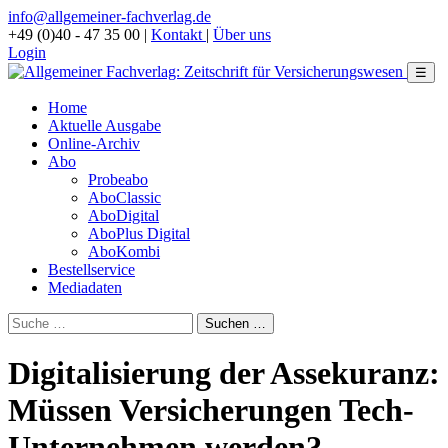
info@allgemeiner-fachverlag.de
+49 (0)40 - 47 35 00
|
Kontakt
|
Über uns
Login
☰
Home
Aktuelle Ausgabe
Online-Archiv
Abo
Probeabo
AboClassic
AboDigital
AboPlus Digital
AboKombi
Bestellservice
Mediadaten
Digitalisierung der Assekuranz:
Müssen Versicherungen Tech-
Unternehmen werden?