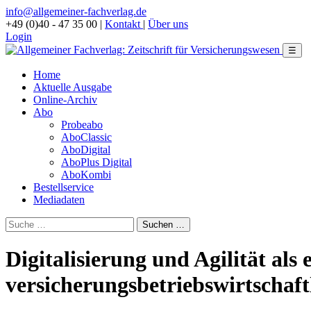
info@allgemeiner-fachverlag.de
+49 (0)40 - 47 35 00
|
Kontakt
|
Über uns
Login
☰
Home
Aktuelle Ausgabe
Online-Archiv
Abo
Probeabo
AboClassic
AboDigital
AboPlus Digital
AboKombi
Bestellservice
Mediadaten
Digitalisierung und Agilität als
versicherungsbetriebswirtschaf