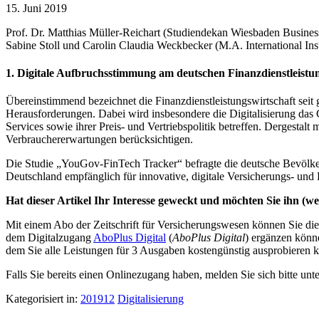
15. Juni 2019
Prof. Dr. Matthias Müller-Reichart (Studiendekan Wiesbaden Busine
Sabine Stoll und Carolin Claudia Weckbecker (M.A. International I
1. Digitale Aufbruchsstimmung am deutschen Finanzdienstleist
Übereinstimmend bezeichnet die Finanzdienstleistungswirtschaft seit 
Herausforderungen. Dabei wird insbesondere die Digitalisierung das 
Services sowie ihrer Preis- und Vertriebspolitik betreffen. Dergestalt
Verbrauchererwartungen berücksichtigen.
Die Studie „YouGov-FinTech Tracker“ befragte die deutsche Bevölke
Deutschland empfänglich für innovative, digitale Versicherungs- un
Hat dieser Artikel Ihr Interesse geweckt und möchten Sie ihn (wei
Mit einem Abo der Zeitschrift für Versicherungswesen können Sie dies
dem Digitalzugang
AboPlus Digital
(
AboPlus Digital
) ergänzen könn
dem Sie alle Leistungen für 3 Ausgaben kostengünstig ausprobieren k
Falls Sie bereits einen Onlinezugang haben, melden Sie sich bitte unt
Kategorisiert in:
201912
Digitalisierung