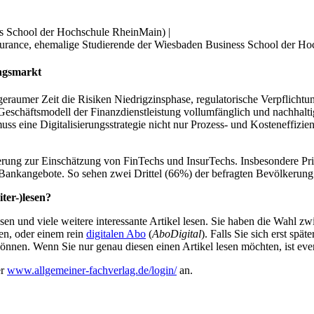
ss School der Hochschule RheinMain) |
nsurance, ehemalige Studierende der Wiesbaden Business School der Ho
ungsmarkt
geraumer Zeit die Risiken Niedrigzinsphase, regulatorische Verpflichtu
Geschäftsmodell der Finanzdienstleistung vollumfänglich und nachhalt
 muss eine Digitalisierungsstrategie nicht nur Prozess- und Kosteneffizi
rung zur Einschätzung von FinTechs und InsurTechs. Insbesondere Pr
d Bankangebote. So sehen zwei Drittel (66%) der befragten Bevölkerun
ter-)lesen?
en und viele weitere interessante Artikel lesen. Sie haben die Wahl z
en, oder einem rein
digitalen Abo
(
AboDigital
). Falls Sie sich erst sp
önnen. Wenn Sie nur genau diesen einen Artikel lesen möchten, ist eve
er
www.allgemeiner-fachverlag.de/login/
an.