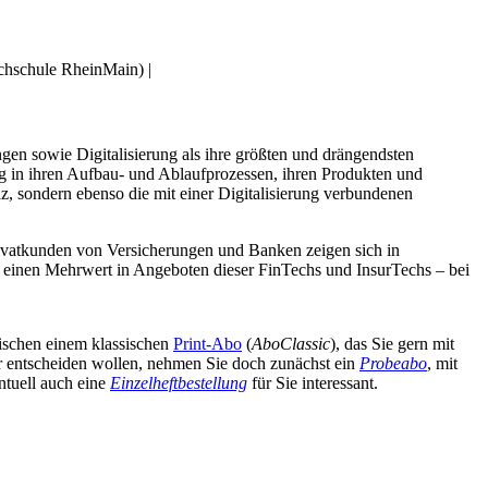
chschule RheinMain) |
ngen sowie Digitalisierung als ihre größten und drängendsten
ig in ihren Aufbau- und Ablaufprozessen, ihren Produkten und
enz, sondern ebenso die mit einer Digitalisierung verbundenen
ivatkunden von Versicherungen und Banken zeigen sich in
g einen Mehrwert in Angeboten dieser FinTechs und InsurTechs – bei
wischen einem klassischen
Print-Abo
(
AboClassic
), das Sie gern mit
äter entscheiden wollen, nehmen Sie doch zunächst ein
Probeabo
, mit
ntuell auch eine
Einzelheftbestellung
für Sie interessant.