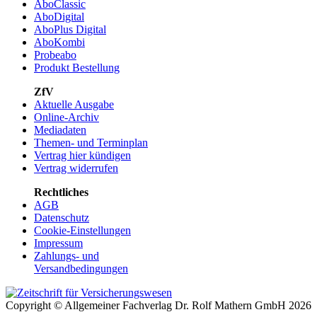
AboClassic
AboDigital
AboPlus Digital
AboKombi
Probeabo
Produkt Bestellung
ZfV
Aktuelle Ausgabe
Online-Archiv
Mediadaten
Themen- und Terminplan
Vertrag hier kündigen
Vertrag widerrufen
Rechtliches
AGB
Datenschutz
Cookie-Einstellungen
Impressum
Zahlungs- und
Versandbedingungen
Copyright © Allgemeiner Fachverlag Dr. Rolf Mathern GmbH 2026