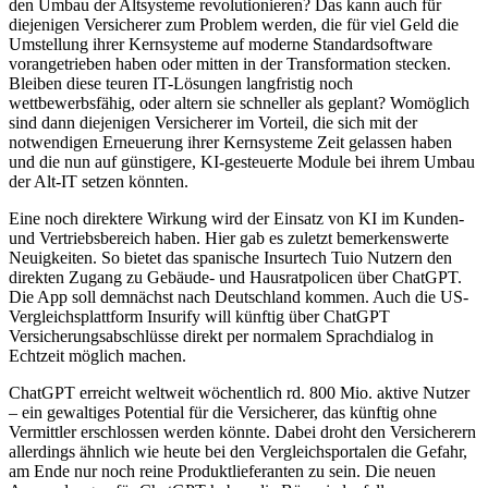
den Umbau der Altsysteme revolutionieren? Das kann auch für
diejenigen Versicherer zum Problem werden, die für viel Geld die
Umstellung ihrer Kernsysteme auf moderne Standardsoftware
vorangetrieben haben oder mitten in der Transformation stecken.
Bleiben diese teuren IT-Lösungen langfristig noch
wettbewerbsfähig, oder altern sie schneller als geplant? Womöglich
sind dann diejenigen Versicherer im Vorteil, die sich mit der
notwendigen Erneuerung ihrer Kernsysteme Zeit gelassen haben
und die nun auf günstigere, KI-gesteuerte Module bei ihrem Umbau
der Alt-IT setzen könnten.
Eine noch direktere Wirkung wird der Einsatz von KI im Kunden-
und Vertriebsbereich haben. Hier gab es zuletzt bemerkenswerte
Neuigkeiten. So bietet das spanische Insurtech Tuio Nutzern den
direkten Zugang zu Gebäude- und Hausratpolicen über ChatGPT.
Die App soll demnächst nach Deutschland kommen. Auch die US-
Vergleichsplattform Insurify will künftig über ChatGPT
Versicherungsabschlüsse direkt per normalem Sprachdialog in
Echtzeit möglich machen.
ChatGPT erreicht weltweit wöchentlich rd. 800 Mio. aktive Nutzer
– ein gewaltiges Potential für die Versicherer, das künftig ohne
Vermittler erschlossen werden könnte. Dabei droht den Versicherern
allerdings ähnlich wie heute bei den Vergleichsportalen die Gefahr,
am Ende nur noch reine Produktlieferanten zu sein. Die neuen