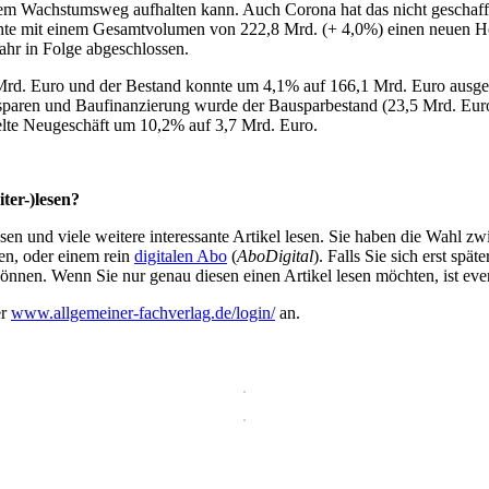
hrem Wachstumsweg aufhalten kann. Auch Corona hat das nicht geschaf
chte mit einem Gesamtvolumen von 222,8 Mrd. (+ 4,0%) einen neuen Hö
hr in Folge abgeschlossen.
Mrd. Euro und der Bestand konnte um 4,1% auf 166,1 Mrd. Euro ausge
sparen und Baufinanzierung wurde der Bausparbestand (23,5 Mrd. Eur
ttelte Neugeschäft um 10,2% auf 3,7 Mrd. Euro.
ter-)lesen?
en und viele weitere interessante Artikel lesen. Sie haben die Wahl z
en, oder einem rein
digitalen Abo
(
AboDigital
). Falls Sie sich erst sp
önnen. Wenn Sie nur genau diesen einen Artikel lesen möchten, ist eve
er
www.allgemeiner-fachverlag.de/login/
an.