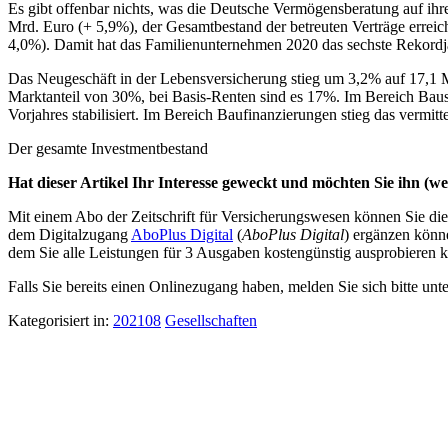
Es gibt offenbar nichts, was die Deutsche Vermögensberatung auf i
Mrd. Euro (+ 5,9%), der Gesamtbestand der betreuten Verträge errei
4,0%). Damit hat das Familienunternehmen 2020 das sechste Rekordja
Das Neugeschäft in der Lebensversicherung stieg um 3,2% auf 17,1 
Marktanteil von 30%, bei Basis-Renten sind es 17%. Im Bereich Bau
Vorjahres stabilisiert. Im Bereich Baufinanzierungen stieg das vermi
Der gesamte Investmentbestand
Hat dieser Artikel Ihr Interesse geweckt und möchten Sie ihn (wei
Mit einem Abo der Zeitschrift für Versicherungswesen können Sie dies
dem Digitalzugang
AboPlus Digital
(
AboPlus Digital
) ergänzen könn
dem Sie alle Leistungen für 3 Ausgaben kostengünstig ausprobieren k
Falls Sie bereits einen Onlinezugang haben, melden Sie sich bitte unt
Kategorisiert in:
202108
Gesellschaften