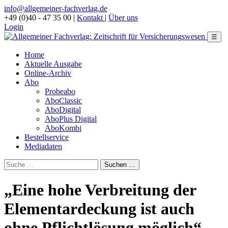
info@allgemeiner-fachverlag.de
+49 (0)40 - 47 35 00
|
Kontakt
|
Über uns
Login
☰
Home
Aktuelle Ausgabe
Online-Archiv
Abo
Probeabo
AboClassic
AboDigital
AboPlus Digital
AboKombi
Bestellservice
Mediadaten
„Eine hohe Verbreitung der
Elementardeckung ist auch
ohne Pflichtlösung möglich“