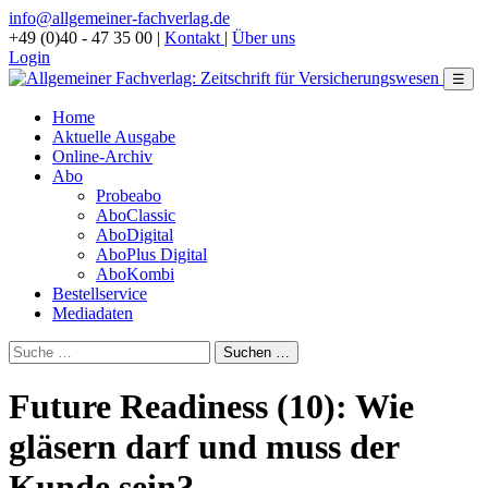
info@allgemeiner-fachverlag.de
+49 (0)40 - 47 35 00
|
Kontakt
|
Über uns
Login
☰
Home
Aktuelle Ausgabe
Online-Archiv
Abo
Probeabo
AboClassic
AboDigital
AboPlus Digital
AboKombi
Bestellservice
Mediadaten
Future Readiness (10): Wie
gläsern darf und muss der
Kunde sein?