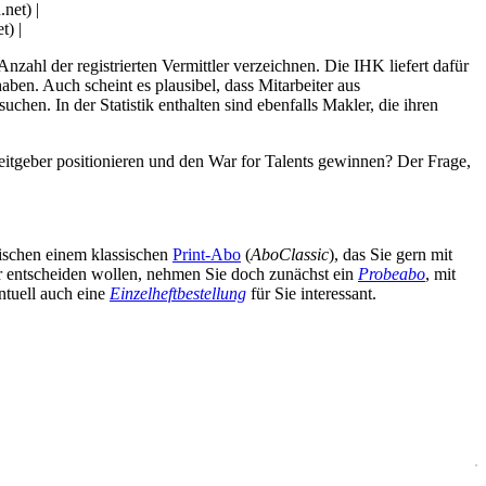
net) |
) |
nzahl der registrierten Vermittler verzeichnen. Die IHK liefert dafür
en. Auch scheint es plausibel, dass Mitarbeiter aus
hen. In der Statistik enthalten sind ebenfalls Makler, die ihren
eitgeber positionieren und den War for Talents gewinnen? Der Frage,
wischen einem klassischen
Print-Abo
(
AboClassic
), das Sie gern mit
äter entscheiden wollen, nehmen Sie doch zunächst ein
Probeabo
, mit
ntuell auch eine
Einzelheftbestellung
für Sie interessant.