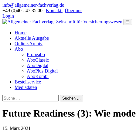
info@allgemeiner-fachverlag.de
+49 (0)40 - 47 35 00
|
Kontakt
|
Über uns
Login
☰
Home
Aktuelle Ausgabe
Online-Archiv
Abo
Probeabo
AboClassic
AboDigital
AboPlus Digital
AboKombi
Bestellservice
Mediadaten
Future Readiness (3): Wie moder
15. März 2021