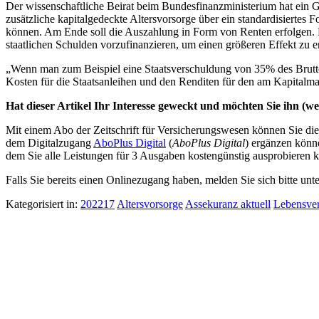
Der wissenschaftliche Beirat beim Bundesfinanzministerium hat ein G
zusätzliche kapitalgedeckte Altersvorsorge über ein standardisiertes
können. Am Ende soll die Auszahlung in Form von Renten erfolgen. Der
staatlichen Schulden vorzufinanzieren, um einen größeren Effekt zu 
„Wenn man zum Beispiel eine Staatsverschuldung von 35% des Brutto
Kosten für die Staatsanleihen und den Renditen für den am Kapitalma
Hat dieser Artikel Ihr Interesse geweckt und möchten Sie ihn (wei
Mit einem Abo der Zeitschrift für Versicherungswesen können Sie dies
dem Digitalzugang
AboPlus Digital
(
AboPlus Digital
) ergänzen könn
dem Sie alle Leistungen für 3 Ausgaben kostengünstig ausprobieren k
Falls Sie bereits einen Onlinezugang haben, melden Sie sich bitte unt
Kategorisiert in:
202217
Altersvorsorge
Assekuranz aktuell
Lebensver