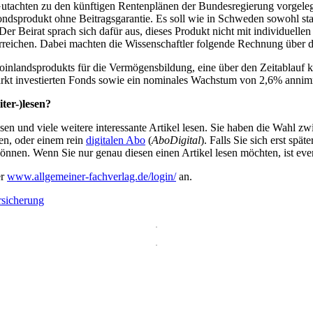
utachten zu den künftigen Rentenplänen der Bundesregierung vorgelegt.
 Fondsprodukt ohne Beitragsgarantie. Es soll wie in Schweden sowohl st
 Beirat sprach sich dafür aus, dieses Produkt nicht mit individuellen 
erreichen. Dabei machten die Wissenschaftler folgende Rechnung über 
inlandsprodukts für die Vermögensbildung, eine über den Zeitablauf k
rkt investierten Fonds sowie ein nominales Wachstum von 2,6% annimmt
ter-)lesen?
en und viele weitere interessante Artikel lesen. Sie haben die Wahl z
en, oder einem rein
digitalen Abo
(
AboDigital
). Falls Sie sich erst sp
önnen. Wenn Sie nur genau diesen einen Artikel lesen möchten, ist eve
er
www.allgemeiner-fachverlag.de/login/
an.
sicherung