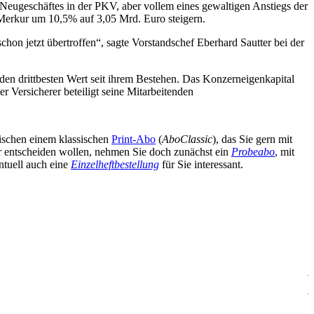
Neugeschäftes in der PKV, aber vollem eines gewaltigen Anstiegs der
Merkur um 10,5% auf 3,05 Mrd. Euro steigern.
schon jetzt übertroffen“, sagte Vorstandschef Eberhard Sautter bei der
en drittbesten Wert seit ihrem Bestehen. Das Konzerneigenkapital
Versicherer beteiligt seine Mitarbeitenden
wischen einem klassischen
Print-Abo
(
AboClassic
), das Sie gern mit
äter entscheiden wollen, nehmen Sie doch zunächst ein
Probeabo
, mit
ntuell auch eine
Einzelheftbestellung
für Sie interessant.