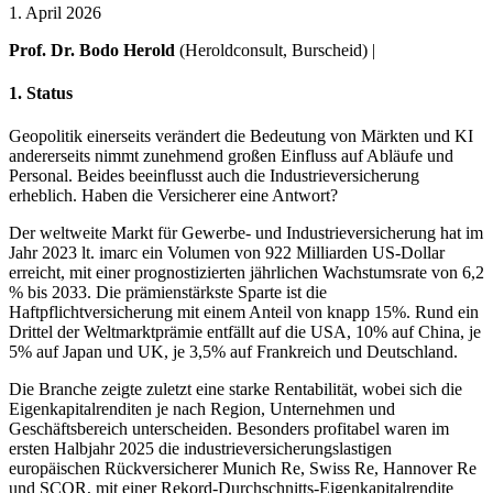
1. April 2026
Prof. Dr. Bodo Herold
(Heroldconsult, Burscheid) |
1. Status
Geopolitik einerseits verändert die Bedeutung von Märkten und KI
andererseits nimmt zunehmend großen Einfluss auf Abläufe und
Personal. Beides beeinflusst auch die Industrieversicherung
erheblich. Haben die Versicherer eine Antwort?
Der weltweite Markt für Gewerbe- und Industrieversicherung hat im
Jahr 2023 lt. imarc ein Volumen von 922 Milliarden US-Dollar
erreicht, mit einer prognostizierten jährlichen Wachstumsrate von 6,2
% bis 2033. Die prämienstärkste Sparte ist die
Haftpflichtversicherung mit einem Anteil von knapp 15%. Rund ein
Drittel der Weltmarktprämie entfällt auf die USA, 10% auf China, je
5% auf Japan und UK, je 3,5% auf Frankreich und Deutschland.
Die Branche zeigte zuletzt eine starke Rentabilität, wobei sich die
Eigenkapitalrenditen je nach Region, Unternehmen und
Geschäftsbereich unterscheiden. Besonders profitabel waren im
ersten Halbjahr 2025 die industrieversicherungslastigen
europäischen Rückversicherer Munich Re, Swiss Re, Hannover Re
und SCOR, mit einer Rekord-Durchschnitts-Eigenkapitalrendite