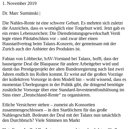
1. November 2019
Dr. Marc Surminski |
Die Nahles-Rente ist eine schwere Geburt. Es mehrten sich zuletzt
die Anzeichen, dass es womöglich eine Totgeburt wird. Jetzt gab es
ein erstes Lebenszeichen: Die Dienstleistungsgewerkschaft Verdi
legte einen Pilotabschluss vor – und zwar über einen
Haustarifvertrag beim Talanx-Konzern, der gemeinsam mit der
Zurich auch der Anbieter des Produktes ist.
Fabian von Löbbecke, bAV-Vorstand bei Talanx, hofft, dass der
hauseigene Deal die Blaupause für andere Arbeitgeber wird und
damit das Prestigeprojekt der alten Bundesregierung nach fast zwei
Jahren endlich ins Rollen kommt. Er weist auf die großen Vorzüge
der kollektiven Vorsorge in dem Modell hin – wohl wissend, dass es
momentan Überlegungen in der Politik gibt, die dringend benötigte
zusätzliche Vorsorge über eine Standard-Investmentfondslösung im
Sinn einer „Deutschland-Rente“ zu organisieren.
Etliche Versicherer stehen – zumeist als Konsortien
zusammengeschlossen – in den Startlöchern für das große
Nahlesgeschäft. Bedeutet der Deal mit der Talanx nun tatsächlich
den Durchbruch? Viele Stimmen im Markt