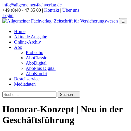
info@allgemeiner-fachverlag.de
+49 (0)40 - 47 35 00
|
Kontakt
|
Über uns
Login
☰
Home
Aktuelle Ausgabe
Online-Archiv
Abo
Probeabo
AboClassic
AboDigital
AboPlus Digital
AboKombi
Bestellservice
Mediadaten
Honorar-Konzept | Neu in der
Geschäftsführung