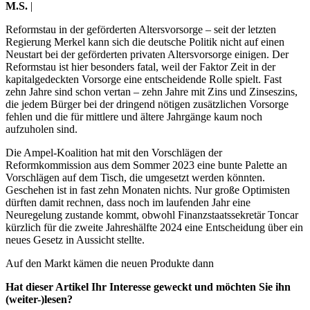
M.S.
|
Reformstau in der geförderten Altersvorsorge – seit der letzten
Regierung Merkel kann sich die deutsche Politik nicht auf einen
Neustart bei der geförderten privaten Altersvorsorge einigen. Der
Reformstau ist hier besonders fatal, weil der Faktor Zeit in der
kapitalgedeckten Vorsorge eine entscheidende Rolle spielt. Fast
zehn Jahre sind schon vertan – zehn Jahre mit Zins und Zinseszins,
die jedem Bürger bei der dringend nötigen zusätzlichen Vorsorge
fehlen und die für mittlere und ältere Jahrgänge kaum noch
aufzuholen sind.
Die Ampel-Koalition hat mit den Vorschlägen der
Reformkommission aus dem Sommer 2023 eine bunte Palette an
Vorschlägen auf dem Tisch, die umgesetzt werden könnten.
Geschehen ist in fast zehn Monaten nichts. Nur große Optimisten
dürften damit rechnen, dass noch im laufenden Jahr eine
Neuregelung zustande kommt, obwohl Finanzstaatssekretär Toncar
kürzlich für die zweite Jahreshälfte 2024 eine Entscheidung über ein
neues Gesetz in Aussicht stellte.
Auf den Markt kämen die neuen Produkte dann
Hat dieser Artikel Ihr Interesse geweckt und möchten Sie ihn
(weiter-)lesen?