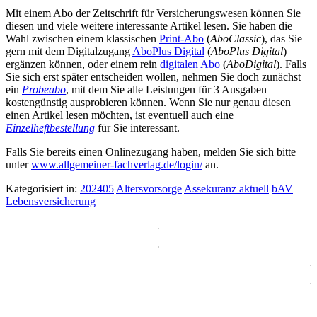
Mit einem Abo der Zeitschrift für Versicherungswesen können Sie
diesen und viele weitere interessante Artikel lesen. Sie haben die
Wahl zwischen einem klassischen
Print-Abo
(
AboClassic
), das Sie
gern mit dem Digitalzugang
AboPlus Digital
(
AboPlus Digital
)
ergänzen können, oder einem rein
digitalen Abo
(
AboDigital
). Falls
Sie sich erst später entscheiden wollen, nehmen Sie doch zunächst
ein
Probeabo
, mit dem Sie alle Leistungen für 3 Ausgaben
kostengünstig ausprobieren können. Wenn Sie nur genau diesen
einen Artikel lesen möchten, ist eventuell auch eine
Einzelheftbestellung
für Sie interessant.
Falls Sie bereits einen Onlinezugang haben, melden Sie sich bitte
unter
www.allgemeiner-fachverlag.de/login/
an.
Kategorisiert in:
202405
Altersvorsorge
Assekuranz aktuell
bAV
Lebensversicherung