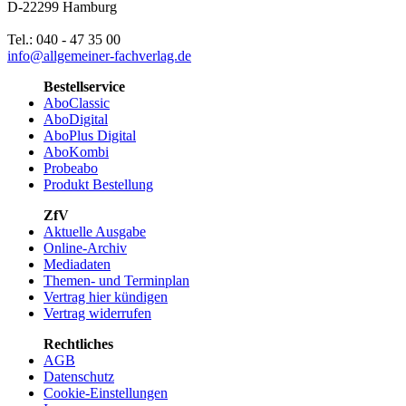
D-22299 Hamburg
Tel.: 040 - 47 35 00
info@allgemeiner-fachverlag.de
Bestellservice
AboClassic
AboDigital
AboPlus Digital
AboKombi
Probeabo
Produkt Bestellung
ZfV
Aktuelle Ausgabe
Online-Archiv
Mediadaten
Themen- und Terminplan
Vertrag hier kündigen
Vertrag widerrufen
Rechtliches
AGB
Datenschutz
Cookie-Einstellungen