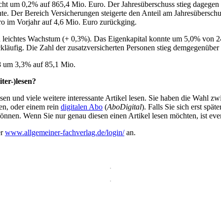
icht um 0,2% auf 865,4 Mio. Euro. Der Jahresüberschuss stieg dagegen 
onte. Der Bereich Versicherungen steigerte den Anteil am Jahresübersc
o im Vorjahr auf 4,6 Mio. Euro zurückging.
in leichtes Wachstum (+ 0,3%). Das Eigenkapital konnte um 5,0% von 24
kläufig. Die Zahl der zusatzversicherten Personen stieg demgegenübe
18 um 3,3% auf 85,1 Mio.
ter-)lesen?
en und viele weitere interessante Artikel lesen. Sie haben die Wahl z
en, oder einem rein
digitalen Abo
(
AboDigital
). Falls Sie sich erst sp
önnen. Wenn Sie nur genau diesen einen Artikel lesen möchten, ist eve
er
www.allgemeiner-fachverlag.de/login/
an.