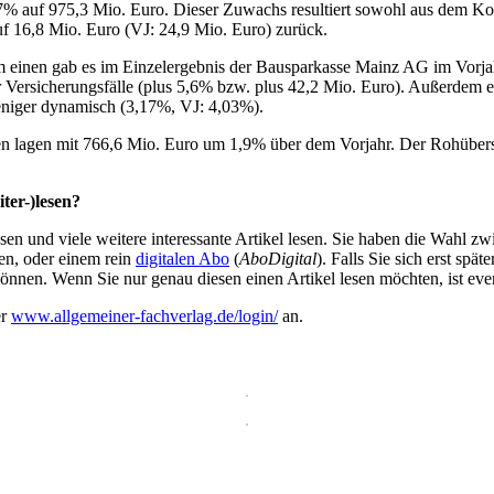
,7% auf 975,3 Mio. Euro. Dieser Zuwachs resultiert sowohl aus dem Kom
uf 16,8 Mio. Euro (VJ: 24,9 Mio. Euro) zurück.
m einen gab es im Einzelergebnis der Bausparkasse Mainz AG im Vorjah
Versicherungsfälle (plus 5,6% bzw. plus 42,2 Mio. Euro). Außerdem ent
eniger dynamisch (3,17%, VJ: 4,03%).
en lagen mit 766,6 Mio. Euro um 1,9% über dem Vorjahr. Der Rohübers
ter-)lesen?
en und viele weitere interessante Artikel lesen. Sie haben die Wahl z
en, oder einem rein
digitalen Abo
(
AboDigital
). Falls Sie sich erst sp
önnen. Wenn Sie nur genau diesen einen Artikel lesen möchten, ist eve
er
www.allgemeiner-fachverlag.de/login/
an.