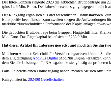
Der Inter-Konzern steigerte 2023 die gebuchten Bruttobeiträge um 2
(plus 14,6 Mio. Euro). Der Jahresüberschuss ging dagegen deutlich a
Der Rückgang ergab sich aus drei wesentlichen Einflussfaktoren. Zu
Euro positiv beeinflusste. Zum zweiten stiegen die Aufwendungen für 
marktüberdurchschnittliche Performance der Kapitalanlagen etwas w
Die gebuchten Bruttobeiträge beim Gruppen-Flaggschiff Inter Krank
Mio. Euro. Das Eigenkapital belief sich auf 283,9 Mio.
Hat dieser Artikel Ihr Interesse geweckt und möchten Sie ihn (wei
Mit einem Abo der Zeitschrift für Versicherungswesen können Sie dies
dem Digitalzugang
AboPlus Digital
(
AboPlus Digital
) ergänzen könn
dem Sie alle Leistungen für 3 Ausgaben kostengünstig ausprobieren k
Falls Sie bereits einen Onlinezugang haben, melden Sie sich bitte unt
Kategorisiert in:
202408
Gesellschaften