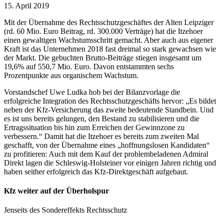
15. April 2019
Mit der Übernahme des Rechtsschutzgeschäftes der Alten Leipziger
(rd. 60 Mio. Euro Beitrag, rd. 300.000 Verträge) hat die Itzehoer
einen gewaltigen Wachstumsschritt gemacht. Aber auch aus eigener
Kraft ist das Unternehmen 2018 fast dreimal so stark gewachsen wie
der Markt. Die gebuchten Brutto-Beiträge stiegen insgesamt um
19,6% auf 550,7 Mio. Euro. Davon entstammten sechs
Prozentpunkte aus organischem Wachstum.
Vorstandschef Uwe Ludka hob bei der Bilanzvorlage die
erfolgreiche Integration des Rechtsschutzgeschäfts hervor: „Es bildet
neben der Kfz-Versicherung das zweite bedeutende Standbein. Und
es ist uns bereits gelungen, den Bestand zu stabilisieren und die
Ertragssituation bis hin zum Erreichen der Gewinnzone zu
verbessern.“ Damit hat die Itzehoer es bereits zum zweiten Mal
geschafft, von der Übernahme eines „hoffnungslosen Kandidaten“
zu profitieren: Auch mit dem Kauf der problembeladenen Admiral
Direkt lagen die Schleswig-Holsteiner vor einigen Jahren richtig und
haben seither erfolgreich das Kfz-Direktgeschäft aufgebaut.
Kfz weiter auf der Überholspur
Jenseits des Sondereffekts Rechtsschutz