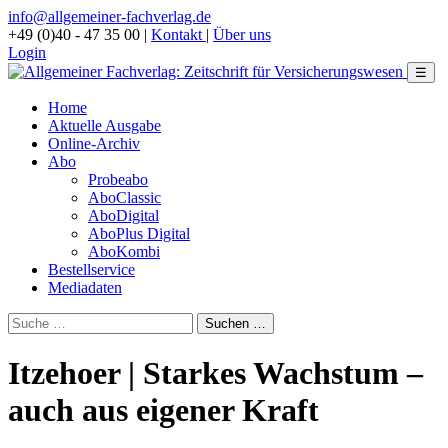
info@allgemeiner-fachverlag.de
+49 (0)40 - 47 35 00
|
Kontakt
|
Über uns
Login
☰
Home
Aktuelle Ausgabe
Online-Archiv
Abo
Probeabo
AboClassic
AboDigital
AboPlus Digital
AboKombi
Bestellservice
Mediadaten
Itzehoer | Starkes Wachstum –
auch aus eigener Kraft