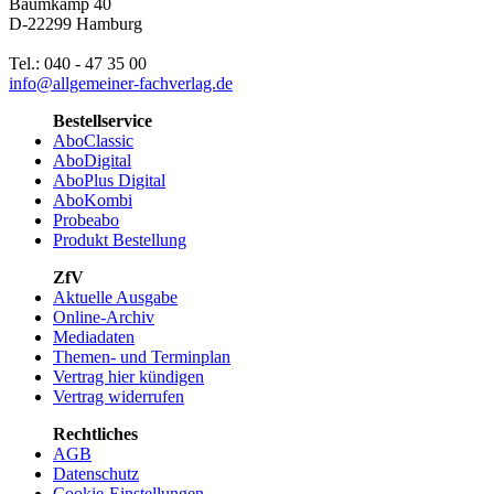
Baumkamp 40
D-22299 Hamburg
Tel.: 040 - 47 35 00
info@allgemeiner-fachverlag.de
Bestellservice
AboClassic
AboDigital
AboPlus Digital
AboKombi
Probeabo
Produkt Bestellung
ZfV
Aktuelle Ausgabe
Online-Archiv
Mediadaten
Themen- und Terminplan
Vertrag hier kündigen
Vertrag widerrufen
Rechtliches
AGB
Datenschutz
Cookie-Einstellungen