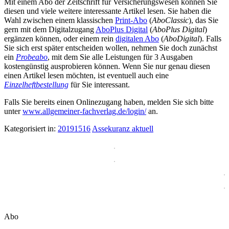
Mit einem Abo der Zeitschrift für Versicherungswesen können Sie
diesen und viele weitere interessante Artikel lesen. Sie haben die
Wahl zwischen einem klassischen
Print-Abo
(
AboClassic
), das Sie
gern mit dem Digitalzugang
AboPlus Digital
(
AboPlus Digital
)
ergänzen können, oder einem rein
digitalen Abo
(
AboDigital
). Falls
Sie sich erst später entscheiden wollen, nehmen Sie doch zunächst
ein
Probeabo
, mit dem Sie alle Leistungen für 3 Ausgaben
kostengünstig ausprobieren können. Wenn Sie nur genau diesen
einen Artikel lesen möchten, ist eventuell auch eine
Einzelheftbestellung
für Sie interessant.
Falls Sie bereits einen Onlinezugang haben, melden Sie sich bitte
unter
www.allgemeiner-fachverlag.de/login/
an.
Kategorisiert in:
20191516
Assekuranz aktuell
Abo