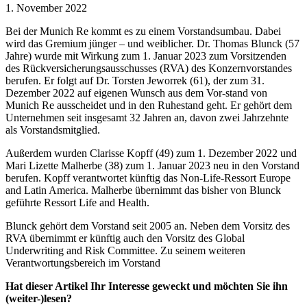
1. November 2022
Bei der Munich Re kommt es zu einem Vorstandsumbau. Dabei
wird das Gremium jünger – und weiblicher. Dr. Thomas Blunck (57
Jahre) wurde mit Wirkung zum 1. Januar 2023 zum Vorsitzenden
des Rückversicherungsausschusses (RVA) des Konzernvorstandes
berufen. Er folgt auf Dr. Torsten Jeworrek (61), der zum 31.
Dezember 2022 auf eigenen Wunsch aus dem Vor-stand von
Munich Re ausscheidet und in den Ruhestand geht. Er gehört dem
Unternehmen seit insgesamt 32 Jahren an, davon zwei Jahrzehnte
als Vorstandsmitglied.
Außerdem wurden Clarisse Kopff (49) zum 1. Dezember 2022 und
Mari Lizette Malherbe (38) zum 1. Januar 2023 neu in den Vorstand
berufen. Kopff verantwortet künftig das Non-Life-Ressort Europe
and Latin America. Malherbe übernimmt das bisher von Blunck
geführte Ressort Life and Health.
Blunck gehört dem Vorstand seit 2005 an. Neben dem Vorsitz des
RVA übernimmt er künftig auch den Vorsitz des Global
Underwriting and Risk Committee. Zu seinem weiteren
Verantwortungsbereich im Vorstand
Hat dieser Artikel Ihr Interesse geweckt und möchten Sie ihn
(weiter-)lesen?