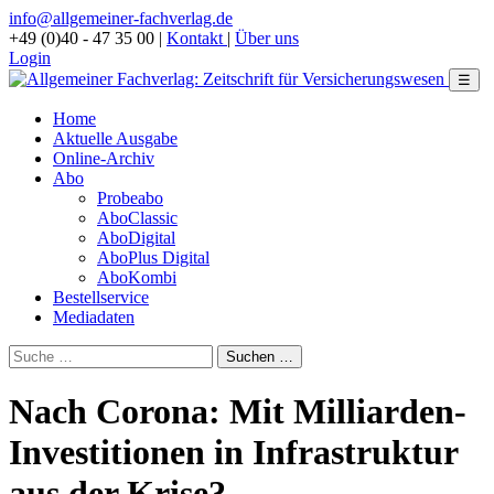
info@allgemeiner-fachverlag.de
+49 (0)40 - 47 35 00
|
Kontakt
|
Über uns
Login
☰
Home
Aktuelle Ausgabe
Online-Archiv
Abo
Probeabo
AboClassic
AboDigital
AboPlus Digital
AboKombi
Bestellservice
Mediadaten
Nach Corona: Mit Milliarden-
Investitionen in Infrastruktur
aus der Krise?