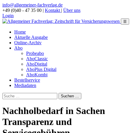
info@allgemeiner-fachverlag.de
+49 (0)40 - 47 35 00
|
Kontakt
|
Über uns
Login
☰
Home
Aktuelle Ausgabe
Online-Archiv
Abo
Probeabo
AboClassic
AboDigital
AboPlus Digital
AboKombi
Bestellservice
Mediadaten
Nachholbedarf in Sachen
Transparenz und
Servicegebühren