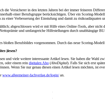
ich die Versicherer in den letzten Jahren bei der immer feineren Differ
innerhalb einer Berufsgruppe berücksichtigen. Über ein Scoring-Modell
 zu einer Verbesserung der Einstufung und damit zu risikoadäquaten u
ältlich; abgeschlossen wird er mit Hilfe eines Online-Tools, aber nicht
 die Nettoprämie und umfangreiche Hilfestellungen durch unabhängige B
des bloßen Berufsbildes vorgenommen. Durch das neue Scoring-Modell
ter-)lesen?
en und viele weitere interessante Artikel lesen. Sie haben die Wahl z
en, oder einem rein
digitalen Abo
(
AboDigital
). Falls Sie sich erst sp
önnen. Wenn Sie nur genau diesen einen Artikel lesen möchten, ist eve
er
www.allgemeiner-fachverlag.de/login/
an.