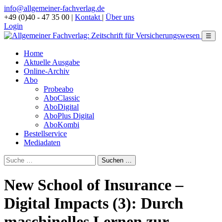
info@allgemeiner-fachverlag.de
+49 (0)40 - 47 35 00
|
Kontakt
|
Über uns
Login
☰
Home
Aktuelle Ausgabe
Online-Archiv
Abo
Probeabo
AboClassic
AboDigital
AboPlus Digital
AboKombi
Bestellservice
Mediadaten
New School of Insurance –
Digital Impacts (3): Durch
maschinelles Lernen zur