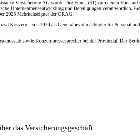
ance Versicherung AG wurde Jörg Funck (51) zum neuen Vorstand für R
ategische Unternehmensentwicklung und Beteiligungen verantwortlich. B
ember 2025 Mehrheitseigner der ÖRAG.
nzial Konzern – seit 2020 als Generalbevollmächtigter für Personal und K
rstandsstab sowie Konzernpressesprecher bei der Provinzial. Der Betri
ber das Versicherungsgeschäft