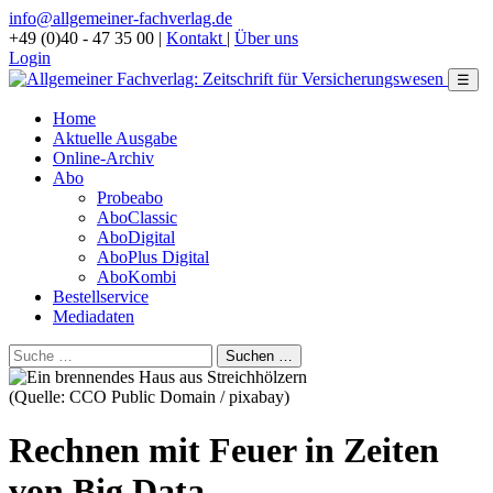
info@allgemeiner-fachverlag.de
+49 (0)40 - 47 35 00
|
Kontakt
|
Über uns
Login
☰
Home
Aktuelle Ausgabe
Online-Archiv
Abo
Probeabo
AboClassic
AboDigital
AboPlus Digital
AboKombi
Bestellservice
Mediadaten
(Quelle: CCO Public Domain / pixabay)
Rechnen mit Feuer in Zeiten
von Big Data