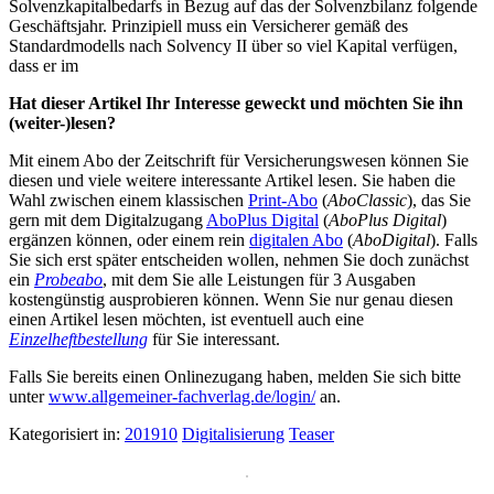
Solvenzkapitalbedarfs in Bezug auf das der Solvenzbilanz folgende
Geschäftsjahr. Prinzipiell muss ein Versicherer gemäß des
Standardmodells nach Solvency II über so viel Kapital verfügen,
dass er im
Hat dieser Artikel Ihr Interesse geweckt und möchten Sie ihn
(weiter-)lesen?
Mit einem Abo der Zeitschrift für Versicherungswesen können Sie
diesen und viele weitere interessante Artikel lesen. Sie haben die
Wahl zwischen einem klassischen
Print-Abo
(
AboClassic
), das Sie
gern mit dem Digitalzugang
AboPlus Digital
(
AboPlus Digital
)
ergänzen können, oder einem rein
digitalen Abo
(
AboDigital
). Falls
Sie sich erst später entscheiden wollen, nehmen Sie doch zunächst
ein
Probeabo
, mit dem Sie alle Leistungen für 3 Ausgaben
kostengünstig ausprobieren können. Wenn Sie nur genau diesen
einen Artikel lesen möchten, ist eventuell auch eine
Einzelheftbestellung
für Sie interessant.
Falls Sie bereits einen Onlinezugang haben, melden Sie sich bitte
unter
www.allgemeiner-fachverlag.de/login/
an.
Kategorisiert in:
201910
Digitalisierung
Teaser