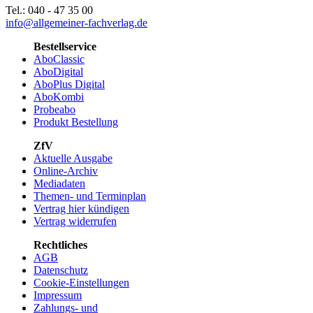
Tel.: 040 - 47 35 00
info@allgemeiner-fachverlag.de
Bestellservice
AboClassic
AboDigital
AboPlus Digital
AboKombi
Probeabo
Produkt Bestellung
ZfV
Aktuelle Ausgabe
Online-Archiv
Mediadaten
Themen- und Terminplan
Vertrag hier kündigen
Vertrag widerrufen
Rechtliches
AGB
Datenschutz
Cookie-Einstellungen
Impressum
Zahlungs- und