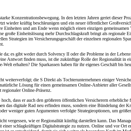
 starke Konzentrationsbewegung. In den letzten Jahren geriet dieser Pro
zt wieder kräftig beschleunigen und ein neuer öffentlicher Großversic
ere Einheiten und am Ende wenn möglich einen einzigen gemeinsamen Ve
e große Einheitslösung mehr Durchschlagskraft bringt als regionale Ei
uellen Strategien im Versicherungsgeschäft der einzelnen regionalen S
nt.
olide da; es gibt weder durch Solvency II oder die Probleme in der Leb
 eine Antwort finden muss, ist die zukünftige Rolle der Regionalität i
ine-Welt erhalten? Die Sparkassen haben für ihr eigenes Geschäft bis h
weiterverfolgt; die S Direkt als Tochterunternehmen einiger Versicher
e natürliche Lösung für einen gemeinsamen Online-Anbieter aller Gesel
t regionaler Online-Präsenz.
 hoch, dass er auch den größeren öffentlichen Versicherern erhebliche 
n das digitale Rad neu erfinden muss, sondern eine Bündelung der Kräft
 oder weniger guten Argumenten verfolgte Strategieoptionen, um größe
nicht vergessen, wie er Regionalität künftig darstellen kann. Das Mana
t einer schlagkräftigen Digitalstrategie zu nutzen. Online und vor Ort 