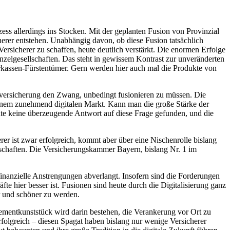
zess allerdings ins Stocken. Mit der geplanten Fusion von Provinzial
herer entstehen. Unabhängig davon, ob diese Fusion tatsächlich
rsicherer zu schaffen, heute deutlich verstärkt. Die enormen Erfolge
nzelgesellschaften. Das steht in gewissem Kontrast zur unveränderten
parkassen-Fürstentümer. Gern werden hier auch mal die Produkte von
ensversicherung den Zwang, unbedingt fusionieren zu müssen. Die
n einem zunehmend digitalen Markt. Kann man die große Stärke der
eute keine überzeugende Antwort auf diese Frage gefunden, und die
er ist zwar erfolgreich, kommt aber über eine Nischenrolle bislang
lschaften. Die Versicherungskammer Bayern, bislang Nr. 1 im
finanzielle Anstrengungen abverlangt. Insofern sind die Forderungen
e hier besser ist. Fusionen sind heute durch die Digitalisierung ganz
r und schöner zu werden.
gementkunststück wird darin bestehen, die Verankerung vor Ort zu
erfolgreich – diesen Spagat haben bislang nur wenige Versicherer