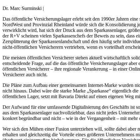
Dr. Marc Surminski |
Das öffentliche Versicherungslager erlebt seit den 1990er Jahren eine
NordWest und Provinzial Rheinland würde sich die Konsolidierung jet
verwirklicht wird, hat sich der Druck aus dem Sparkassenlager, größ
der R+V scheinen vielen Sparkassenchefs der Beweis zu sein, dass ein
Zersplitterung der Sparkassenlandschaft und den häufig sehr individ
nicht-öffentlichen Versicherern vertrieben, wenn es vorteilhaft erschei
Die meisten öffentlichen Versicherer stehen aktuell wirtschaftlich s
entscheidende Frage, auf die das öffentliche Versicherungslager aber
öffentlichen Versicherer – ihre regionale Verankerung – in einer Onl
Versicherer auch nicht.
Die Pläne zum Aufbau einer gemeinsamen Internet-Marke wurden nicht 
nicht hinaus. Dabei wäre die starke Marke „Sparkasse“ eigentlich di
öffentlichen Lager, setzt mit Bavaria Direkt auf einen eigenen Weg mi
Der Aufwand für eine umfassende Digitalisierung des Geschäfts ist so
aus dem Sparkassenlager nachvollziehbar, dass nicht jedes Unternehme
konkret begründbar und nicht – wie in der Vergangenheit – mit mehr
Wer sich den Mühen einer Fusion unterziehen will, sollte dabei aber 
erhalten und gleichzeitig die Vorteile eines größeren Unternehmens mi