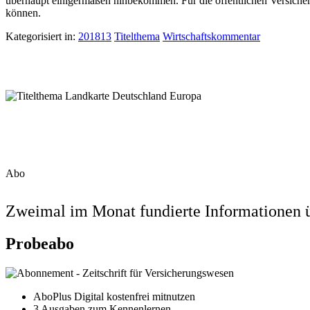
überhaupt einigermaßen hinbekommen. Für die öffentlichen Versicherer 
können.
Kategorisiert in:
201813
Titelthema
Wirtschaftskommentar
Abo
Zweimal im Monat fundierte Informationen ü
Probeabo
AboPlus Digital kostenfrei mitnutzen
3 Ausgaben zum Kennenlernen