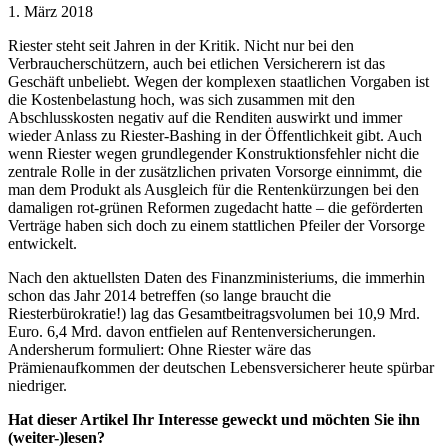
1. März 2018
Riester steht seit Jahren in der Kritik. Nicht nur bei den
Verbraucherschützern, auch bei etlichen Versicherern ist das
Geschäft unbeliebt. Wegen der komplexen staatlichen Vorgaben ist
die Kostenbelastung hoch, was sich zusammen mit den
Abschlusskosten negativ auf die Renditen auswirkt und immer
wieder Anlass zu Riester-Bashing in der Öffentlichkeit gibt. Auch
wenn Riester wegen grundlegender Konstruktionsfehler nicht die
zentrale Rolle in der zusätzlichen privaten Vorsorge einnimmt, die
man dem Produkt als Ausgleich für die Rentenkürzungen bei den
damaligen rot-grünen Reformen zugedacht hatte – die geförderten
Verträge haben sich doch zu einem stattlichen Pfeiler der Vorsorge
entwickelt.
Nach den aktuellsten Daten des Finanzministeriums, die immerhin
schon das Jahr 2014 betreffen (so lange braucht die
Riesterbürokratie!) lag das Gesamtbeitragsvolumen bei 10,9 Mrd.
Euro. 6,4 Mrd. davon entfielen auf Rentenversicherungen.
Andersherum formuliert: Ohne Riester wäre das
Prämienaufkommen der deutschen Lebensversicherer heute spürbar
niedriger.
Hat dieser Artikel Ihr Interesse geweckt und möchten Sie ihn
(weiter-)lesen?