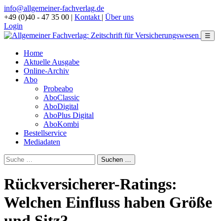
info@allgemeiner-fachverlag.de
+49 (0)40 - 47 35 00
|
Kontakt
|
Über uns
Login
☰
Home
Aktuelle Ausgabe
Online-Archiv
Abo
Probeabo
AboClassic
AboDigital
AboPlus Digital
AboKombi
Bestellservice
Mediadaten
Rückversicherer-Ratings:
Welchen Einfluss haben Größe
und Sitz?