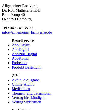
Allgemeiner Fachverlag
Dr. Rolf Mathern GmbH
Baumkamp 40
D-22299 Hamburg
Tel.: 040 - 47 35 00
info@allgemeiner-fachverlag.de
Bestellservice
AboClassic
AboDigital
AboPlus Digital
AboKombi
Probeabo
Produkt Bestellung
ZfV
Aktuelle Ausgabe
Online-Archiv
Mediadaten
Themen- und Terminplan
Vertrag hier kündigen
Vertrag widerrufen