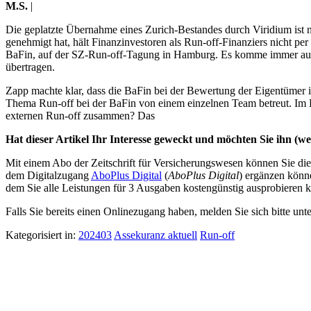
M.S.
|
Die geplatzte Übernahme eines Zurich-Bestandes durch Viridium ist
genehmigt hat, hält Finanzinvestoren als Run-off-Finanziers nicht per
BaFin, auf der SZ-Run-off-Tagung in Hamburg. Es komme immer auf d
übertragen.
Zapp machte klar, dass die BaFin bei der Bewertung der Eigentümer in
Thema Run-off bei der BaFin von einem einzelnen Team betreut. Im K
externen Run-off zusammen? Das
Hat dieser Artikel Ihr Interesse geweckt und möchten Sie ihn (wei
Mit einem Abo der Zeitschrift für Versicherungswesen können Sie dies
dem Digitalzugang
AboPlus Digital
(
AboPlus Digital
) ergänzen könn
dem Sie alle Leistungen für 3 Ausgaben kostengünstig ausprobieren k
Falls Sie bereits einen Onlinezugang haben, melden Sie sich bitte unt
Kategorisiert in:
202403
Assekuranz aktuell
Run-off