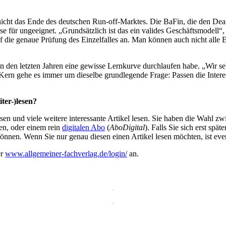
 nicht das Ende des deutschen Run-off-Marktes. Die BaFin, die den D
 se für ungeeignet. „Grundsätzlich ist das ein valides Geschäftsmodell“
ie genaue Prüfung des Einzelfalles an. Man können auch nicht alle 
 den letzten Jahren eine gewisse Lernkurve durchlaufen habe. „Wir sehe
ern gehe es immer um dieselbe grundlegende Frage: Passen die Interes
ter-)lesen?
en und viele weitere interessante Artikel lesen. Sie haben die Wahl z
en, oder einem rein
digitalen Abo
(
AboDigital
). Falls Sie sich erst sp
önnen. Wenn Sie nur genau diesen einen Artikel lesen möchten, ist eve
er
www.allgemeiner-fachverlag.de/login/
an.